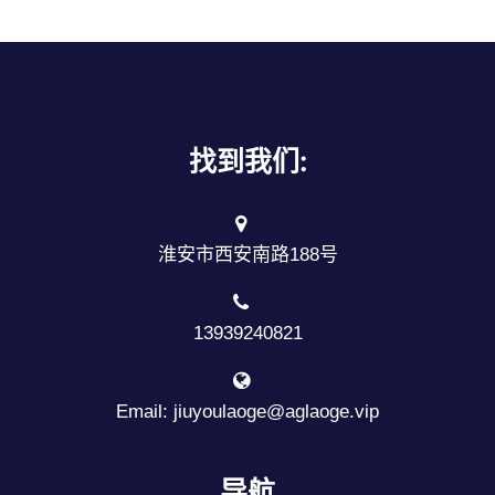
找到我们:
淮安市西安南路188号
13939240821
Email: jiuyoulaoge@aglaoge.vip
导航