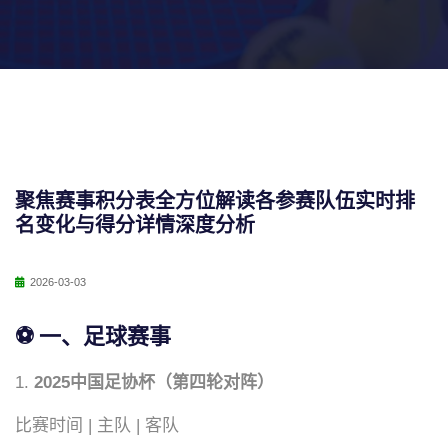
聚焦赛事积分表全方位解读各参赛队伍实时排
名变化与得分详情深度分析
2026-03-03
⚽
一、足球赛事
1.
2025中国足协杯（第四轮对阵）
比赛时间 | 主队 | 客队