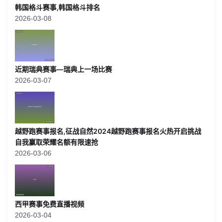
韩国格斗赛事,韩国格斗排名
2026-03-08
近期瑞典赛事—瑞典上一场比赛
2026-03-07
越野跑赛事报名,征战自然2024越野跑赛事报名火热开启挑战
自我赢取荣耀名额有限速抢
2026-03-06
西甲赛事免费直播视频
2026-03-04