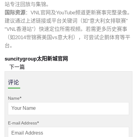
站专注回放与集锦。
国际资源
：VNL官网及YouTube频道更新赛事完整录像。
建议通过上述链接或平台关键词（如“意大利女排联赛”
“VNL香港站”）快速定位所需视频。若需更多历史赛事
（如2014世锦赛美国vs意大利），可尝试企鹅体育等平
台。
suncitygroup太阳新城官网
下一篇
评论
Name
*
E-mail Address
*