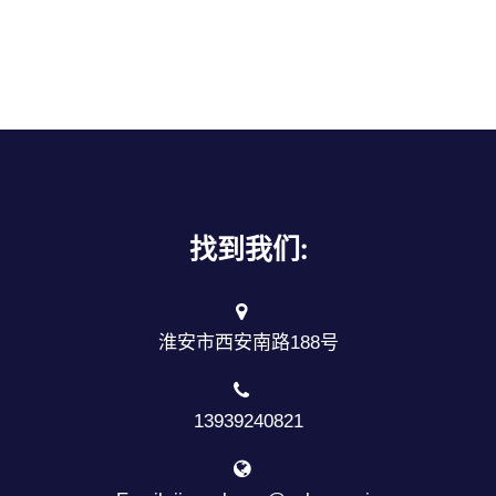
找到我们:
淮安市西安南路188号
13939240821