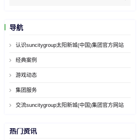
导航
认识suncitygroup太阳新城(中国)集团官方网站
经典案例
游戏动态
集团服务
交流suncitygroup太阳新城(中国)集团官方网站
热门资讯